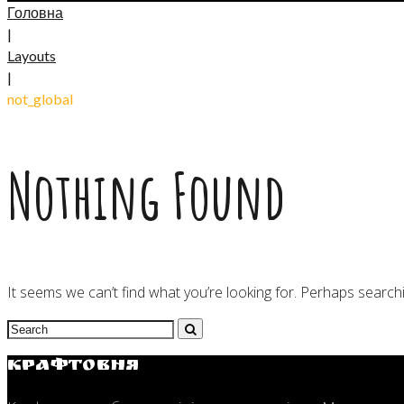
Головна
|
Layouts
|
not_global
Nothing Found
It seems we can’t find what you’re looking for. Perhaps search
Search
for:
Крафтовня