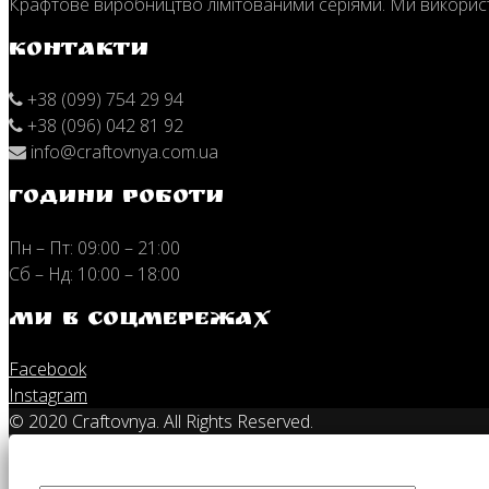
Крафтове виробництво лімітованими серіями. Ми використо
Контакти
+38 (099) 754 29 94
+38 (096) 042 81 92
info@craftovnya.com.ua
Години роботи
Пн – Пт: 09:00 – 21:00
Сб – Нд: 10:00 – 18:00
Ми в соцмережах
Facebook
Instagram
© 2020 Craftovnya. All Rights Reserved.